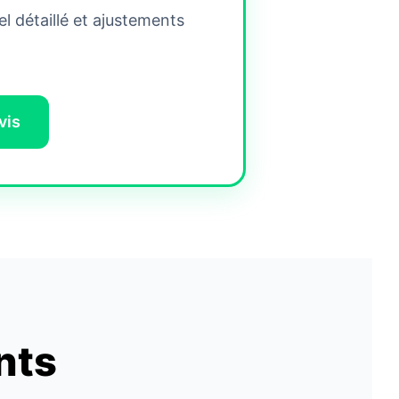
l détaillé et ajustements
vis
nts