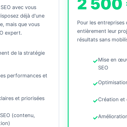
2 500
h SEO avec vous
disposez déjà d'une
Pour les entreprises
le, mais que vous
entièrement leur pro
O expert.
résultats sans mobili
ment de la stratégie
Mise en œuv
SEO
des performances et
Optimisatio
ires et priorisées
Création et
 SEO (contenu,
Amélioration
tion)