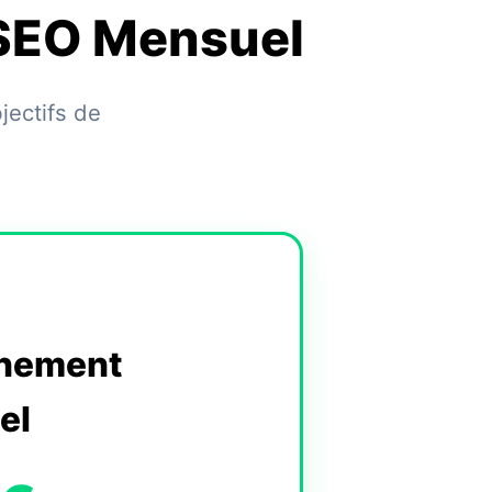
SEO Mensuel
jectifs de
.
nement
el